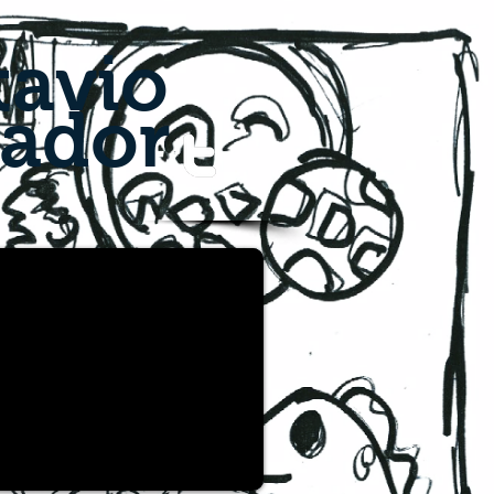
avio
cador