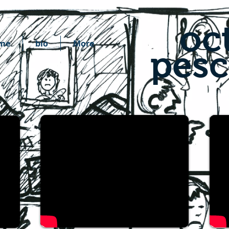
oct
me
bio
More
pes